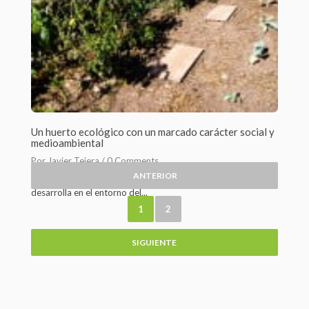
Un huerto ecológico con un marcado carácter social y
medioambiental
Por Javier Tejera /
0 Comments
ANTERIOR
Desde hace ocho años, la Fundació Social La Sapiència
desarrolla en el entorno del...
1
2
SIGUIENTE