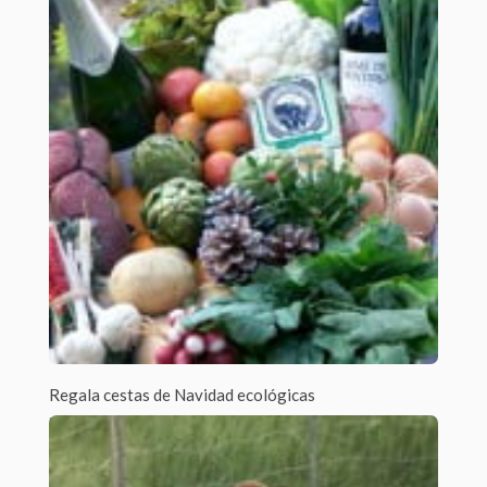
Por Beatriz Cabezas Jato /
1 Comment
La mayor parte de la superficie de las Islas Baleares dedicada
a la agricultura...
Regala cestas de Navidad ecológicas
Por admin /
0 Comments
Regala productos ecológicos y locales. Os presentamos la
cesta de Navidad ecológica que nos...