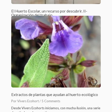
El Huerto Escolar, un recurso por descubrir. II-
Organización del trabajo
Por Rafa Fndz Amaya /
2 Comments
Como vimos en mi primer post, El huerto escolar, un rescurso
por descubrir, las...
Extractos de plantas que ayudan al huerto ecológico
Por Vivers Ecohort /
5 Comments
Desde Vivers Ecohorts iniciamos, con mucha ilusión, una serie