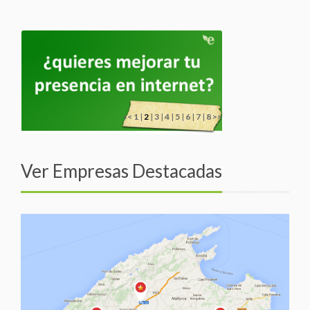
<<
1
|
2
|
3
|
4
|
5
|
6
|
7
|
8
>>
Ver Empresas Destacadas