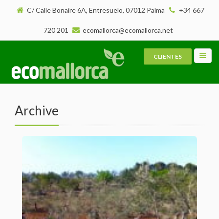
C/ Calle Bonaire 6A, Entresuelo, 07012 Palma
+34 667
720 201
ecomallorca@ecomallorca.net
CLIENTES
Toggl
navig
Archive