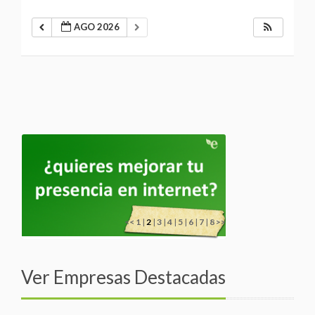
AGO 2026
<<
1
|
2
|
3
|
4
|
5
|
6
|
7
|
8
>>
Ver Empresas Destacadas