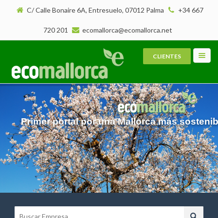
C/ Calle Bonaire 6A, Entresuelo, 07012 Palma
+34 667
720 201
ecomallorca@ecomallorca.net
CLIENTES
Toggl
navig
Primer portal por una Mallorca más sostenib