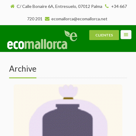
C/ Calle Bonaire 6A, Entresuelo, 07012 Palma
+34 667
720 201
ecomallorca@ecomallorca.net
CLIENTES
Toggl
navig
Archive