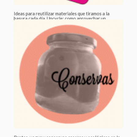
Ideas para reutilizar materiales que tiramos a la
basura cada día. Upcycle: como aprovechar un
tetrabrik
Por Laia Pesas /
3 Comments
¿Has oído hablar del concepto Upcycle? Algo te sonará, pues,
afortunadamente ¡Está bastante de...