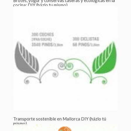
Brotes, yogur y conservas caseras y ecológicas en la
cocina: DIY (házlo tu mismo)
Por Laia Pesas /
2 Comments
¿Por qué deberías hacer tu propio yogur, tus propios brotes
germinados o tus conservas...
Transporte sostenible en Mallorca DIY (házlo tú
mismo)