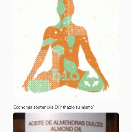
Por Laia Pesas /
0 Comments
¿Cuántas veces has tenido que coger el coche esta semana?
Muchas veces no escogemos...
Economía sostenible DIY (hazlo tú mismo)
Por Laia Pesas /
2 Comments
¿Cuántas veces has escuchado hoy la palabra crisis? Vivimos
sin duda momentos críticos. Pero...