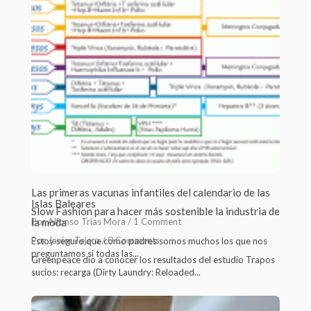
Las primeras vacunas infantiles del calendario de las
Islas Baleares
Slow Fashion para hacer más sostenible la industria de
Por Alfonso Trías Mora /
la moda
1 Comment
Por Javier Tejera /
0 Comments
Estoy seguro que como padres somos muchos los que nos
preguntamos si todas las...
Greenpeace dio a conocer los resultados del estudio Trapos
sucios: recarga (Dirty Laundry: Reloaded...