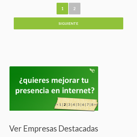
1
2
SIGUIENTE
<<
1
|
2
|
3
|
4
|
5
|
6
|
7
|
8
>>
Ver Empresas Destacadas