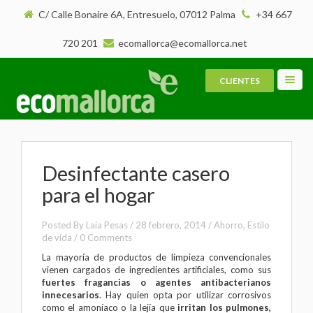
C/ Calle Bonaire 6A, Entresuelo, 07012 Palma
+34 667
720 201
ecomallorca@ecomallorca.net
CLIENTES
Toggl
navig
Desinfectante casero
para el hogar
Posted By
Laia Pesas
/
28 febrero, 2014
/
Ahorro
,
Estilo
de vida
/
0 Comments
La mayoría de productos de limpieza convencionales
vienen cargados de ingredientes artificiales, como sus
fuertes fragancias o agentes antibacterianos
innecesarios
. Hay quien opta por utilizar corrosivos
como el amoníaco o la lejía que
irritan los pulmones,