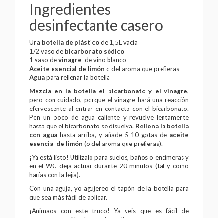
Ingredientes
desinfectante casero
Una
botella de plástico
de 1,5L vacía
1/2 vaso de
bicarbonato sódico
1 vaso de
vinagre
de vino blanco
Aceite esencial de limón
o del aroma que prefieras
Agua
para rellenar la botella
Mezcla en la botella el bicarbonato y el vinagre
,
pero con cuidado, porque el vinagre hará una reacción
efervescente al entrar en contacto con el bicarbonato.
Pon un poco de agua caliente y revuelve lentamente
hasta que el bicarbonato se disuelva.
Rellena la botella
con agua
hasta arriba, y añade 5-10 gotas de
aceite
esencial de limón
(o del aroma que prefieras).
¡Ya está listo! Utilízalo para suelos, baños o encimeras y
en el WC deja actuar durante 20 minutos (tal y como
harías con la lejía).
Con una aguja, yo agujereo el tapón de la botella para
que sea más fácil de aplicar.
¡Animaos con este truco! Ya veis que es fácil de