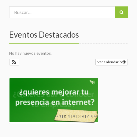
Eventos Destacados
No hay nuevos eventos.
Ver Calendario
<<
1
|
2
|
3
|
4
|
5
|
6
|
7
|
8
>>