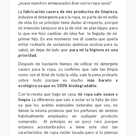
¿acaso nuestros antepasados iban con la ropa sucia?
La
fabricación casera de mis productos de limpieza
,
inclusive el detergente para la ropa, es parte de
mi estilo
de vida
. En un principio tenía dudas al respecto, porque
mi intención tampoco era la de vivir en plan hippy, pero
lo que me hizo cambiar de idea fue la llegada de mi
primer hijo. En ese momento me di cuenta que queria
evitar rodearlo de sustancias químicas nocivas para su
salud, sin dejar de lado que
para mi la higiene es una
prioridad.
Después de bastante tiempo de utilizar mi detergete
casero para la ropa, os confirmo que sale tan limpia
como con el Ariel de toda la vida, vale la pena probarlo
sobre todo porque es mucho
más barato y
ecológico ya que es 100% biodegradable.
Con la receta que hago en casa,
mi ropa sale suave y
limpia
. La diferencia que vais a notar es la falta de olor
ya que los aceites esenciales naturales que uso, no
tienen la misma potencia que los perfumes de síntesis
habitualmente empleados en cualquier producto
comprado. Al principio es un poco raro porque
estamos acostumbrados a tener este olor tan
característico de ropa recién lavada pero si lo piensas