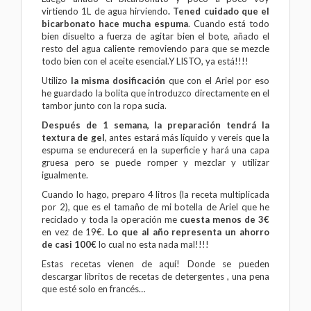
virtiendo 1L de agua hirviendo
. Tened cuidado que el
bicarbonato hace mucha espuma
. Cuando está todo
bien disuelto a fuerza de agitar bien el bote, añado el
resto del agua caliente removiendo para que se mezcle
todo bien con el aceite esencial.Y LISTO, ya está!!!!
Utilizo
la misma dosificación
que con el Ariel por eso
he guardado la bolita que introduzco directamente en el
tambor junto con la ropa sucia.
Después de 1 semana, la preparación tendrá la
textura de gel
, antes estará más líquido y vereis que la
espuma se endurecerá en la superficie y hará una capa
gruesa pero se puede romper y mezclar y utilizar
igualmente.
Cuando lo hago, preparo 4 litros (la receta multiplicada
por 2), que es el tamaño de mi botella de Ariel que he
reciclado y toda la operación me
cuesta menos de 3€
en vez de 19€.
Lo que al año representa un ahorro
de casi 100€
lo cual no esta nada mal!!!!
Estas recetas vienen de
aquí
! Donde se pueden
descargar libritos de recetas de detergentes , una pena
que esté solo en francés…