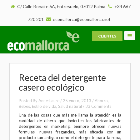
C/ Calle Bonaire 6A, Entresuelo, 07012 Palma
+34 667
720 201
ecomallorca@ecomallorca.net
CLIENTES
Toggl
navig
Receta del detergente
casero ecológico
Posted By
Anne-Laure
/
25 enero, 2013
/
Ahorro
,
Bebés
,
Estilo de vida
,
Salud natural
/
33 Comments
Una de las cosas que más me llama la atención es la
cantidad de dinero que invierten los fabricantes de
detergentes en marketing. Siempre ofrecen nuevas
formulas, nuevas fragancias, más eficacia con un
producto tan antiguo como el detergente para la ropa,