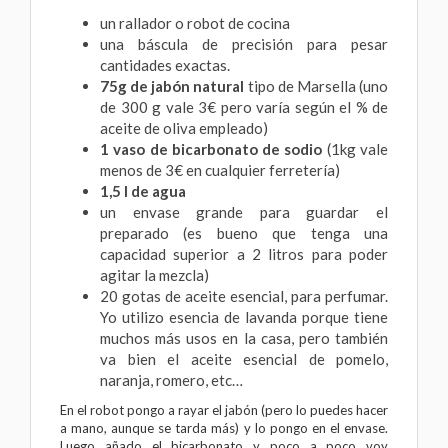
un rallador o robot de cocina
una báscula de precisión para pesar
cantidades exactas.
75g de jabón natural
tipo de Marsella (uno
de 300 g vale 3€ pero varía según el % de
aceite de oliva empleado)
1 vaso de bicarbonato de sodio
(1kg vale
menos de 3€ en cualquier ferretería)
1,5 l de agua
un envase grande para guardar el
preparado (es bueno que tenga una
capacidad superior a 2 litros para poder
agitar la mezcla)
20 gotas de
aceite esencial
, para perfumar.
Yo utilizo esencia de lavanda porque tiene
muchos más usos en la casa, pero también
va bien el aceite esencial de pomelo,
naranja, romero, etc…
En el robot pongo a rayar el jabón (pero lo puedes hacer
a mano, aunque se tarda más) y lo pongo en el envase.
Luego añado el bicarbonato y poco a poco voy