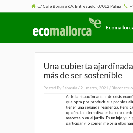
C/ Calle Bonaire 6A, Entresuelo, 07012 Palma
+
Ecomallorc
Una cubierta ajardinada
más de ser sostenible
Posted By
Sebastià
/
21 marzo, 2021
/
Bioconstruc
Ante la situación actual de crisis eco
que opta por producir sus propios al
tienen una segunda residencia. Pero 
opción. La alternativa es hacerlo dentr
macetas o en el jardín. Es un lujo y un
participar y lo comen mejor si ellos ha