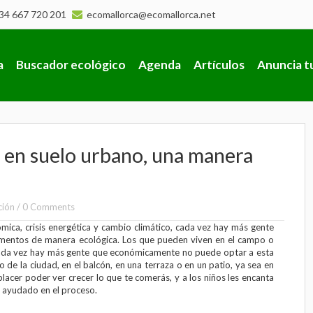
34 667 720 201
ecomallorca@ecomallorca.net
a
Buscador ecológico
Agenda
Artículos
Anuncia t
 en suelo urbano, una manera
ción
/
0 Comments
nómica, crisis energética y cambio climático, cada vez hay más gente
imentos de manera ecológica. Los que pueden viven en el campo o
cada vez hay más gente que económicamente no puede optar a esta
o de la ciudad, en el balcón, en una terraza o en un patio, ya sea en
 placer poder ver crecer lo que te comerás, y a los niños les encanta
n ayudado en el proceso.