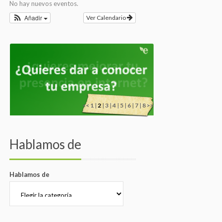
No hay nuevos eventos.
Añadir
Ver Calendario
<<
1
|
2
|
3
|
4
|
5
|
6
|
7
|
8
>>
Hablamos de
Hablamos de