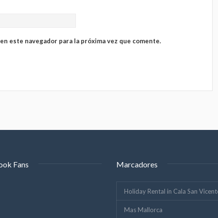
 en este navegador para la próxima vez que comente.
ook Fans
Marcadores
Holiday Rental in Cala San Vicent
Mas Mallorca