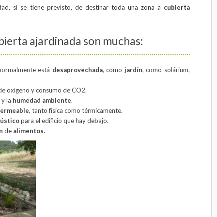
dad, si se tiene previsto, de destinar toda una zona a
cubierta
bierta ajardinada son muchas:
normalmente está
desaprovechada
, como
jardín
, como solárium,
 de oxígeno y consumo de CO2.
y la
humedad
ambiente
.
ermeable
, tanto física como térmicamente.
ústico
para el edificio que hay debajo.
n
de
alimentos.