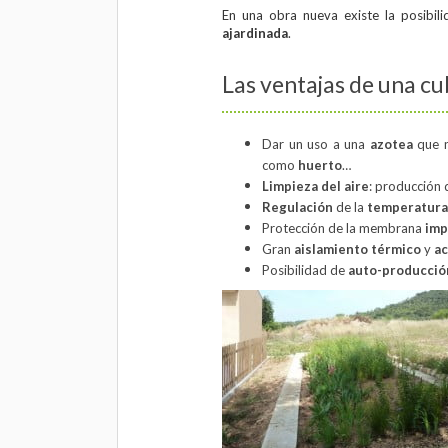
En una obra nueva existe la posibili
ajardinada
.
Las ventajas de una cu
Dar un uso a una
azotea
que 
como
huerto
…
Limpieza del aire
: producción
Regulación
de la
temperatura
Protección de la membrana
imp
Gran
aislamiento
térmico
y
ac
Posibilidad de
auto-producció