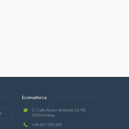
Ecomallorca
C/ Calle Álvaro de Bazán 13, PB,
e
07014 Palma
+34 667 720 201