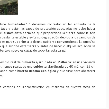
oduce
humedades
? ” debemos contestar un No rotundo. Si la
utada
y están las capas de protección adecuadas no debe haber
 el
aislamiento térmico
que proporciona la
tierra
sobre la tela
bastante estable y evita su degradación debido a los cambios de
d
es muy
superior
a la de una
cubierta
convencional
. Lo que sí se
o
que supone esta
tierra
y antes de hacer cualquier actuación se
tente o nueva es capaz de soportar esta carga.
ejemplo real de
cubierta ajardinada
en
Mallorca
: en una vivienda
r
, hemos realizado una
cubierta ajardinada
de 40 m2, con 25 cm
lizando como
huerto urbano ecológico
y que sirve para abastecer
os.
n criterios de
Bioconstrucción en Mallorca
en nuestra
ficha de