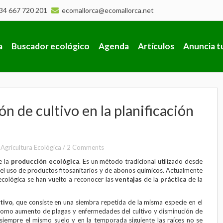
34 667 720 201
ecomallorca@ecomallorca.net
a
Buscador ecológico
Agenda
Artículos
Anuncia t
ón de cultivo en la planificación
/
Agricultura Ecológica
/
2 Comments
 la
producción ecológica
. Es un método tradicional utilizado desde
el uso de productos fitosanitarios y de abonos químicos. Actualmente
 ecológica se han vuelto a reconocer las
ventajas
de la
práctica
de la
tivo
, que consiste en una siembra repetida de la misma especie en el
omo aumento de plagas y enfermedades del cultivo y disminución de
 siempre el mismo suelo y en la temporada siguiente las raíces no se