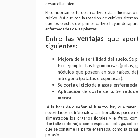
desarrollan bien.
El comportamiento de un cultivo está influenciado po
cultivo. Así que con la rotación de cultivos alterna
que los efectos del primer cultivo hayan desapare
enfermedades de las plantas.
Entre las
ventajas
que apor
siguientes:
Mejora de la fertilidad del suelo
. Se 
Por ejemplo: Las leguminosas (judías, 
nódulos que poseen en sus raíces, dej
nitrógeno (patatas o espinacas).
Se
corta
el
ciclo
de
plagas
,
enfermeda
Aplicación
de
coste cero
. Se
reduce
menor
.
A la hora de
diseñar el huerto
, hay que tener
necesidades nutricionales. Las hortalizas pueden 
alimentación los órganos florales y el fruto, co
Hortalizas de hoja
, como espinaca, lechuga, col o
que se consume la parte enterrada, como la zanah
potasio.