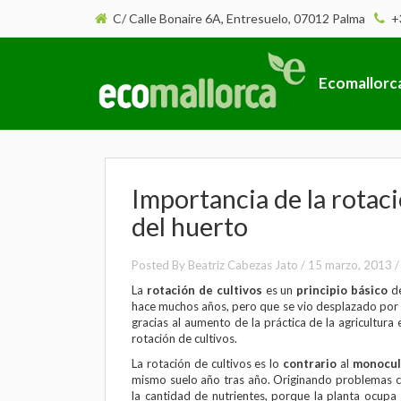
C/ Calle Bonaire 6A, Entresuelo, 07012 Palma
+
Ecomallorc
Importancia de la rotaci
del huerto
Posted By
Beatriz Cabezas Jato
/
15 marzo, 2013
La
rotación de cultivos
es un
principio básico
de
hace muchos años, pero que se vio desplazado por 
gracias al aumento de la práctica de la agricultura
rotación de cultivos.
La rotación de cultivos es lo
contrario
al
monocul
mismo suelo año tras año. Originando problemas c
la cantidad de nutrientes, porque la planta ocupa