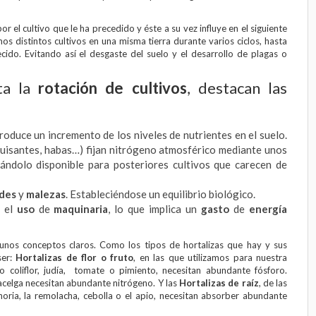
r el cultivo que le ha precedido y éste a su vez influye en el siguiente
mos distintos cultivos en una misma tierra durante varios ciclos, hasta
cido. Evitando así el desgaste del suelo y el desarrollo de plagas o
ta la
rotación de cultivos
, destacan las
produce un incremento de los niveles de nutrientes en el suelo.
guisantes, habas…) fijan nitrógeno atmosférico mediante unos
ándolo disponible para posteriores cultivos que carecen de
des
y
malezas
. Estableciéndose un equilibrio biológico.
el
uso
de
maquinaria
, lo que implica un
gasto
de
energía
 unos conceptos claros. Como los tipos de hortalizas que hay y sus
ser:
Hortalizas de flor o fruto
, en las que utilizamos para nuestra
mo coliflor, judía, tomate o pimiento, necesitan abundante fósforo.
 acelga necesitan abundante nitrógeno. Y las
Hortalizas
de raíz
, de las
oria, la remolacha, cebolla o el apio, necesitan absorber abundante