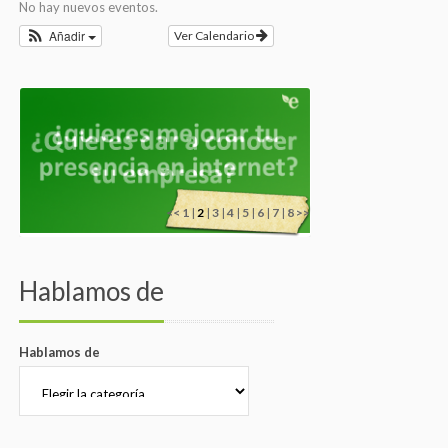
No hay nuevos eventos.
Añadir
Ver Calendario
<<
1
|
2
|
3
|
4
|
5
|
6
|
7
|
8
>>
Hablamos de
Hablamos de