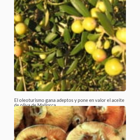
Mallorca y cuyo término...
El oleoturismo gana adeptos y pone en valor el aceite
de oliva de Mallorca
Por Javier Tejera /
1 Comment
En un sector altamente competitivo como es el turismo, se
requiere vender cada vez...