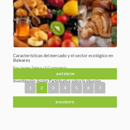
Características del mercado y el sector ecológico en
Baleares
Por Javier Tejera /
0 Comments
ANTERIOR
Hace recientes fechas se ha publicado un estudio de
Investigación-Acción Participativa sobre la situación...
1
2
3
4
5
6
7
SIGUIENTE