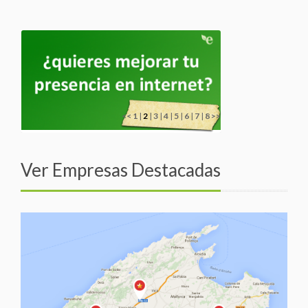
<<
1
|
2
|
3
|
4
|
5
|
6
|
7
|
8
>>
Ver Empresas Destacadas