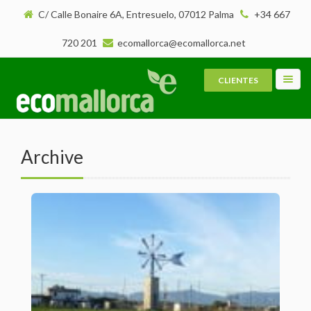
C/ Calle Bonaire 6A, Entresuelo, 07012 Palma
+34 667
720 201
ecomallorca@ecomallorca.net
CLIENTES
Toggl
navig
Archive