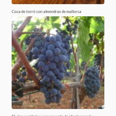
Coca de torró con almendras de mallorca
Por Margarita /
0 Comments
El almendro es un árbol típicamente mediterráneo del que se
recolecta el fruto a...