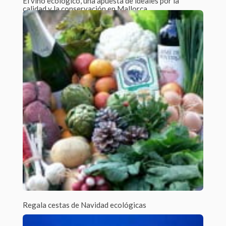
El vino ecológico, una apuesta de ideales por la
calidad y la conservación en Mallorca
Por Javier Tejera /
0 Comments
España es una de las mayores potencias mundiales en lo que
a producción de...
Regala cestas de Navidad ecológicas
Por admin /
0 Comments