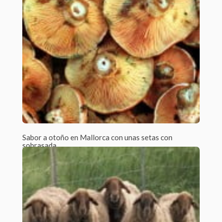
Sabor a otoño en Mallorca con unas setas con
sobrasada
Por Ecomallorca /
0 Comments
Estamos en pleno otoño y, con él, estamos inmersos en la
temporada del año...