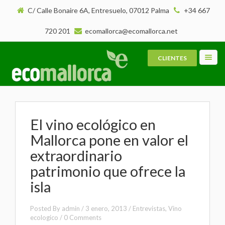
C/ Calle Bonaire 6A, Entresuelo, 07012 Palma
+34 667
720 201
ecomallorca@ecomallorca.net
CLIENTES
Toggl
navig
El vino ecológico en
Mallorca pone en valor el
extraordinario
patrimonio que ofrece la
isla
Posted By
admin
/
3 enero, 2013
/
Entrevistas
,
Vino
ecologico
/
0 Comments