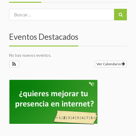
Eventos Destacados
No hay nuevos eventos.
Ver Calendario
<<
1
|
2
|
3
|
4
|
5
|
6
|
7
|
8
>>