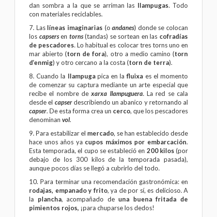
dan sombra a la que se arriman las
llampugas
. Todo
con materiales reciclables.
7. Las
líneas imaginarias
(o
andanes
) donde se colocan
los
capsers
en
torns
(tandas) se sortean en las
cofradías
de pescadores
. Lo habitual es colocar tres torns uno en
mar abierto (
torn de fora
), otro a medio camino (
torn
d’enmig
) y otro cercano a la costa (
torn de terra
).
8. Cuando la
llampuga
pica en la
fluixa
es el momento
de comenzar su captura mediante un arte especial que
recibe el nombre de
xarxa llampuguera
. La red se cala
desde el
capser
describiendo un abanico y retornando al
capser
. De esta forma crea un
cerco
, que los pescadores
denominan
vol
.
9. Para estabilizar el
mercado
, se han establecido desde
hace unos años ya
cupos máximos por embarcación
.
Esta temporada, el cupo se estableció en
200 kilos
(por
debajo de los 300 kilos de la temporada pasada),
aunque pocos días se llegó a cubrirlo del todo.
10. Para terminar una recomendación gastronómica: en
rodajas, empanado y frito
, ya de por sí, es delicioso. A
la
plancha
, acompañado de
una buena fritada de
pimientos rojos,
¡para chuparse los dedos!