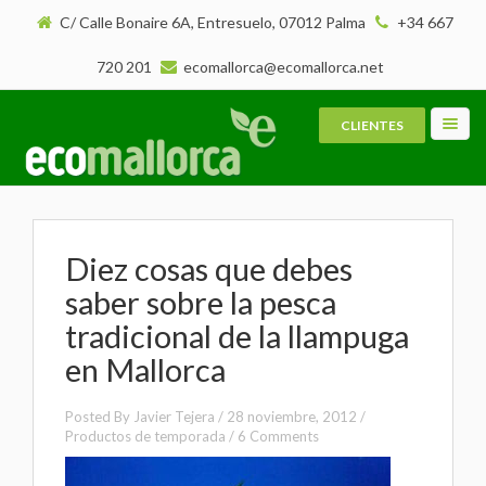
C/ Calle Bonaire 6A, Entresuelo, 07012 Palma
+34 667
720 201
ecomallorca@ecomallorca.net
CLIENTES
Toggl
navig
Diez cosas que debes
saber sobre la pesca
tradicional de la llampuga
en Mallorca
Posted By
Javier Tejera
/
28 noviembre, 2012
/
Productos de temporada
/
6 Comments