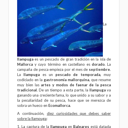
La
llampuga
es un pescado de gran tradición en la isla de
Mallorca
y cuyo término en castellano es
dorado
. La
campaña de pesca empieza por el mes de
septiembre
.
La
llampuga
es un
pescado de temporada
, muy
codiciado en la
gastronomía mallorquina
, que resume
muy bien las
artes y modos de faenar de la pesca
tradicional
. De un tiempo a esta parte, la
llampuga
va
ganando una creciente fama, lo que unido a su sabor y a
la peculiaridad de su pesca, hace que se merezca
de
sobra un hueco en
Ecomallorca
.
A continuación,
diez curiosidades que debes saber
sobre la llampuga
:
1. La captura de la
llampuga
en
Baleares
está datada