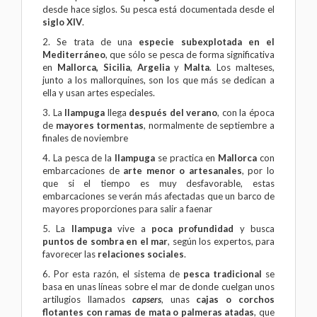
desde hace siglos. Su pesca está documentada desde el
siglo XIV
.
2. Se trata de una
especie subexplotada en el
Mediterráneo
, que sólo se pesca de forma significativa
en
Mallorca,
Sicilia
,
Argelia
y
Malta
. Los malteses,
junto a los mallorquines, son los que más se dedican a
ella y usan artes especiales.
3. La
llampuga
llega
después del verano
, con la época
de
mayores tormentas
, normalmente de septiembre a
finales de noviembre
4. La pesca de la
llampuga
se practica en
Mallorca
con
embarcaciones de
arte menor o artesanales
, por lo
que si el tiempo es muy desfavorable, estas
embarcaciones se verán más afectadas que un barco de
mayores proporciones para salir a faenar
5. La
llampuga
vive a
poca profundidad
y busca
puntos de sombra en el mar
, según los expertos, para
favorecer las
relaciones sociales
.
6. Por esta razón, el sistema de
pesca tradicional
se
basa en unas líneas sobre el mar de donde cuelgan unos
artilugios llamados
capsers
, unas
cajas o corchos
flotantes con ramas de mata o palmeras atadas
, que