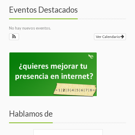
Eventos Destacados
No hay nuevos eventos.
Ver Calendario
<<
1
|
2
|
3
|
4
|
5
|
6
|
7
|
8
>>
Hablamos de