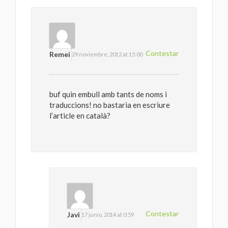
Contestar
Remei
29 noviembre, 2012 at 15:00
buf quin embull amb tants de noms i
traduccions! no bastaria en escriure
l’article en català?
Contestar
Javi
17 junio, 2014 at 0:59