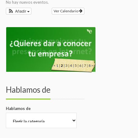
No hay nuevos eventos.
Añadir
Ver Calendario
<<
1
|
2
|
3
|
4
|
5
|
6
|
7
|
8
>>
Hablamos de
Hablamos de