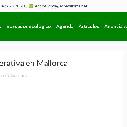
34 667 720 201
ecomallorca@ecomallorca.net
a
Buscador ecológico
Agenda
Artículos
Anuncia t
erativa en Mallorca
ica
/
1 Comment