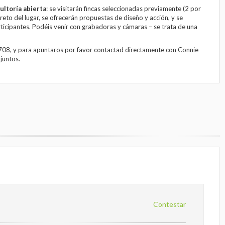
sultoría abierta
: se visitarán fincas seleccionadas previamente (2 por
oncreto del lugar, se ofrecerán propuestas de diseño y acción, y se
ticipantes. Podéis venir con grabadoras y cámaras – se trata de una
 708, y para apuntaros por favor contactad directamente con Connie
djuntos.
Contestar