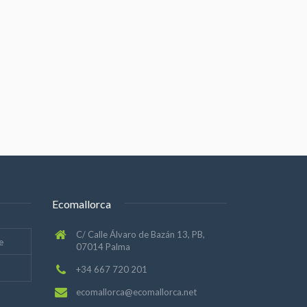
Ecomallorca
C/ Calle Álvaro de Bazán 13, PB,
e
07014 Palma
+34 667 720 201
ecomallorca@ecomallorca.net