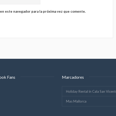
 en este navegador para la próxima vez que comente.
ook Fans
Marcadores
Holiday Rental in Cala San Vicent
Mas Mallorca