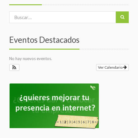
Eventos Destacados
No hay nuevos eventos.
Ver Calendario
<<
1
|
2
|
3
|
4
|
5
|
6
|
7
|
8
>>