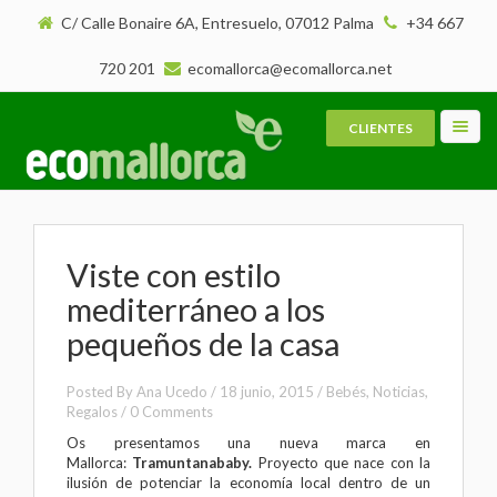
C/ Calle Bonaire 6A, Entresuelo, 07012 Palma
+34 667
720 201
ecomallorca@ecomallorca.net
CLIENTES
Toggl
navig
Viste con estilo
mediterráneo a los
pequeños de la casa
Posted By
Ana Ucedo
/
18 junio, 2015
/
Bebés
,
Noticias
,
Regalos
/
0 Comments
Os presentamos una nueva marca en
Mallorca:
Tramuntanababy
.
Proyecto que nace con la
ilusión de potenciar la economía local dentro de un