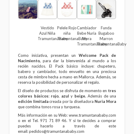
Vestido
Pelele Rojo
Cambiador
Funda
Azul Niña
niña
Bebe Nuria
Bugaboo
TramuntanaBaby
TramuntanaBaby
Mora
Marron
TramuntanaBaby
TramuntanaBaby
Como iniciativa, presentan un
Welcome Pack de
Nacimiento,
para dar la bienvenida al mundo a los
recién nacidos. El Pack básico incluye: chupetero,
babero y cambiador, todo envuelto en una preciosa
cesta de mimbre hecha a mano en Mallorca. Además, se
reserva la posibilidad de personalizar el regalo.
El diseño de productos se disfruta de momento en
tres
colores básicos
:
rojo
,
azul
y
beige.
Además de una
edición limitada
creada por la diseñadora
Nuria Mora
que combina tonos rosa y turquesa.
Más información en su Web:
www.tramuntanababy.com
o en el Tel. 971 71 89 46. Y si te decides a comprar
puedes hacerlo a través de este
email: pedidos@tramuntanababy.com