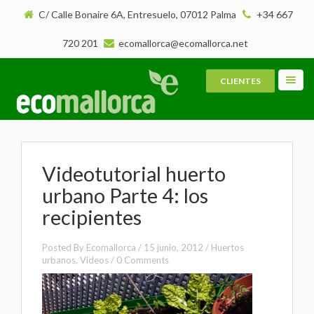
C/ Calle Bonaire 6A, Entresuelo, 07012 Palma
+34 667
720 201
ecomallorca@ecomallorca.net
CLIENTES
Toggl
navig
Videotutorial huerto
urbano Parte 4: los
recipientes
Posted By
Ecomallorca
/
15 junio, 2012
/
Huertos
urbanos
,
Videos
/
0 Comments