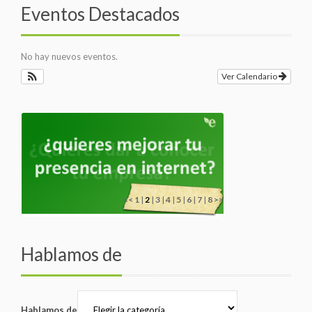
Eventos Destacados
No hay nuevos eventos.
Ver Calendario
<<
1
|
2
|
3
|
4
|
5
|
6
|
7
|
8
>>
Hablamos de
Hablamos de