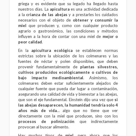
griega y es evidente que su legado ha llegado hasta
nuestros días. La
apicultura
es una actividad dedicada
a la
crianza de las
abejas
y a prestarles los cuidados
necesarios con el objeto de
obtener y consumir
la
miel
que producen y, como con cualquier producto
agrario o gastronómico, las condiciones y métodos
influyen a la hora de contar con una miel de
mejor o
peor calidad
.
En la
apicultura ecológica
se establecen normas
estrictas sobre la ubicación de los colmenares y las
fuentes de néctar y polen disponibles, que deben
provenir fundamentalmente de
plantas silvestres,
cultivos producidos ecológicamente o cultivos de
bajo impacto medioambiental
. Asimismo, los
colmenares deben estar suficientemente alejados de
cualquier fuente que pueda dar lugar a contaminación,
asegurando una calidad de vida y bienestar a las abejas,
que son el eje fundamental. Einstein dijo una vez que
si
las abejas desaparecen, la humanidad tendría solo 4
años más de vida
… algo que no tiene que ver
directamente con la miel que producen, sino con los
procesos de polinización
que indirectamente
provocan al buscar alimento.
Hay muchos tipos de
miel
, pero ahora que los