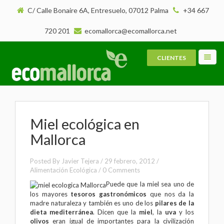
C/ Calle Bonaire 6A, Entresuelo, 07012 Palma
+34 667
720 201
ecomallorca@ecomallorca.net
CLIENTES
Toggl
navig
Miel ecológica en
Mallorca
Posted By
Javier Tejera
/
29 febrero, 2012
/
Alimentación Ecológica
/
0 Comments
Puede que la miel sea uno de
los mayores
tesoros gastronómicos
que nos da la
madre naturaleza y también es uno de los
pilares de la
dieta mediterránea
. Dicen que la
miel
, la
uva
y los
olivos
eran igual de importantes para la civilización