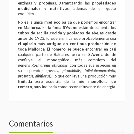
enzimas y proteínas, garantizando las
propiedades
medicinales y nutritivas
, además de un gusto
exquisito.
No es la única
miel ecológica
que podemos encontrar
en
Mallorca
. En la
finca S’Avenc
están documentados
tubos de arcilla cocida y poblados de abejas
desde
antes de 1923, lo que significa que probablemente sea
el
apiario más antiguo en continua producción de
toda Mallorca
. El
romero
se puede encontrar en casi
cualquier parte de Baleares, pero en
S’Avenc
donde
confluye el monográfico más completo del
genero
Rosmarinus officinalis,
con todas sus especies en
su esplendor (
roseus, piramidalis, folialuteomaculata,
prostatus, albiflorus),
lo que conlleva una producción muy
limitada pero exquisita de la
miel monofloral de
romero
, muy indicada como reconstituyente de energía.
Comentarios