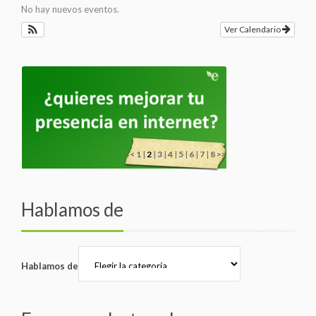
No hay nuevos eventos.
Ver Calendario
<<
1
|
2
|
3
|
4
|
5
|
6
|
7
|
8
>>
Hablamos de
Hablamos de