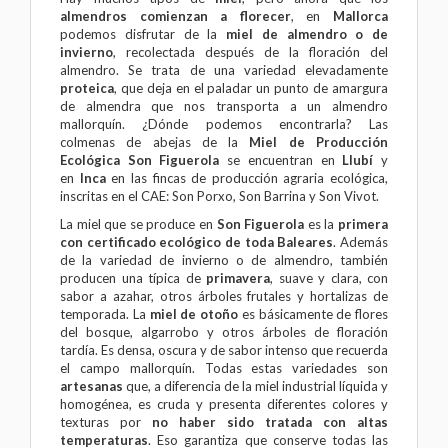
almendros comienzan a florecer
, en
Mallorca
podemos disfrutar de la
miel de almendro o de
invierno
, recolectada después de la floración del
almendro. Se trata de una variedad elevadamente
proteica
, que deja en el paladar un punto de amargura
de almendra que nos transporta a un almendro
mallorquín. ¿Dónde podemos encontrarla? Las
colmenas de abejas de la
Miel de Producción
Ecológica Son
Figuerola
se encuentran en
Llubí
y
en
Inca
en las fincas de producción agraria ecológica,
inscritas en el CAE: Son Porxo, Son Barrina y Son Vivot.
La miel que se produce en
Son Figuerola
es la
primera
con certificado ecológico de toda Baleares
. Además
de la variedad de invierno o de almendro, también
producen una típica de
primavera
, suave y clara, con
sabor a azahar, otros árboles frutales y hortalizas de
temporada. La
miel de otoño
es básicamente de flores
del bosque, algarrobo y otros árboles de floración
tardía. Es densa, oscura y de sabor intenso que recuerda
el campo mallorquín. Todas estas variedades son
artesanas
que, a diferencia de la miel industrial líquida y
homogénea, es cruda y presenta diferentes colores y
texturas por
no haber sido tratada con altas
temperaturas
. Eso garantiza que conserve todas las