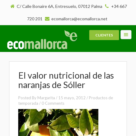
C/ Calle Bonaire 6A, Entresuelo, 07012 Palma
+34 667
720 201
ecomallorca@ecomallorca.net
CLIENTES
Toggl
navig
El valor nutricional de las
naranjas de Sóller
Posted By
Margarita
/
15 mayo, 2012
/
Productos de
temporada
/
0 Comments