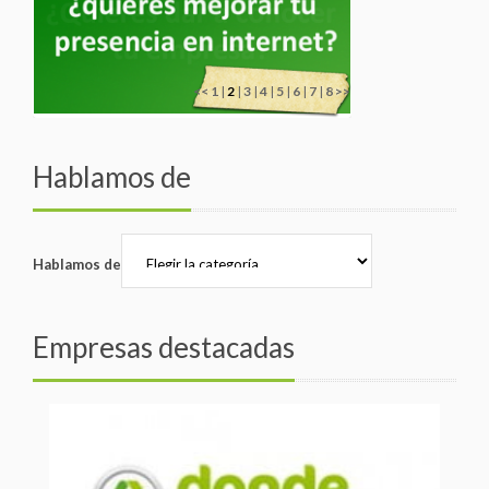
<<
1
|
2
|
3
|
4
|
5
|
6
|
7
|
8
>>
Hablamos de
Hablamos de
Empresas destacadas