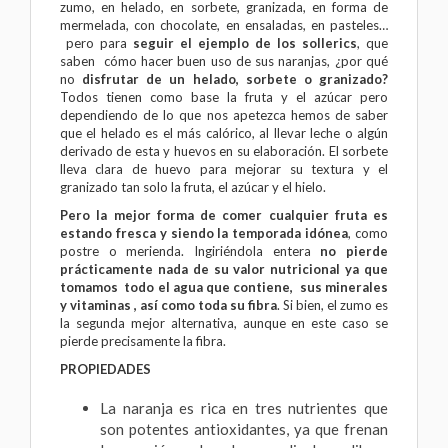
zumo, en helado, en sorbete, granizada, en forma de
mermelada, con chocolate, en ensaladas, en pasteles…
pero para
seguir el ejemplo de los sollerics
, que
saben cómo hacer buen uso de sus naranjas, ¿por qué
no
disfrutar de un helado, sorbete o granizado
?
Todos tienen como base la fruta y el azúcar pero
dependiendo de lo que nos apetezca hemos de saber
que el helado es el más calórico, al llevar leche o algún
derivado de esta y huevos en su elaboración. El sorbete
lleva clara de huevo para mejorar su textura y el
granizado tan solo la fruta, el azúcar y el hielo.
Pero la mejor forma de comer cualquier fruta es
estando fresca y siendo la temporada idónea
, como
postre o merienda. Ingiriéndola entera
no pierde
prácticamente nada de su valor nutricional ya que
tomamos todo el agua que contiene, sus minerales
y vitaminas
, así como toda su fibra
. Si bien, el zumo es
la segunda mejor alternativa, aunque en este caso se
pierde precisamente la fibra.
PROPIEDADES
La naranja es rica en tres nutrientes que
son potentes antioxidantes, ya que frenan