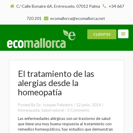
C/ Calle Bonaire 6A, Entresuelo, 07012 Palma
+34 667
720 201
ecomallorca@ecomallorca.net
CLIENTES
Toggl
navig
El tratamiento de las
alergias desde la
homeopatía
Posted By
Dr. Joaquín Peleteiro
/
12 junio, 2014
/
Homeopatía
,
Salud natural
/
3 Comments
Las enfermedades alérgicas son un trastorno de salud
que tiene una muy buena respuesta al tratamiento con
remedios homeopáticos
, hay estudios que demuestran