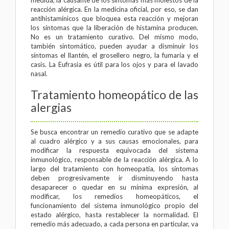
medida, la causante de los síntomas más molestos de la
reacción alérgica. En la medicina oficial, por eso, se dan
antihistamínicos que bloquea esta reacción y mejoran
los síntomas que la liberación de histamina producen.
No es un tratamiento curativo. Del mismo modo,
también sintomático, pueden ayudar a disminuir los
síntomas el llantén, el grosellero negro, la fumaria y el
casis. La Eufrasia es útil para los ojos y para el lavado
nasal.
Tratamiento homeopático
de las
alergias
Se busca encontrar un remedio curativo que se adapte
al cuadro alérgico y a sus causas emocionales, para
modificar la respuesta equivocada del sistema
inmunológico, responsable de la reacción alérgica. A lo
largo del tratamiento con
homeopatía
, los síntomas
deben progresivamente ir disminuyendo hasta
desaparecer o quedar en su mínima expresión, al
modificar, los remedios homeopáticos, el
funcionamiento del sistema inmunológico propio del
estado alérgico, hasta restablecer la normalidad. El
remedio más adecuado, a cada persona en particular, va