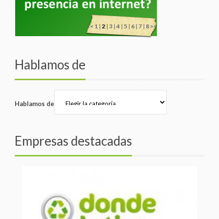
<<
1
|
2
|
3
|
4
|
5
|
6
|
7
|
8
>>
Hablamos de
Hablamos de
Empresas destacadas