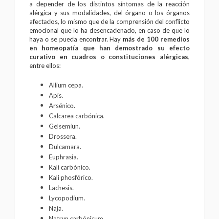
a depender de los distintos síntomas de la reacción
alérgica y sus modalidades, del órgano o los órganos
afectados, lo mismo que de la comprensión del conflicto
emocional que lo ha desencadenado, en caso de que lo
haya o se pueda encontrar. Hay
más de 100 remedios
en homeopatía que han demostrado su efecto
curativo en cuadros o constituciones alérgicas
,
entre ellos:
Allium cepa.
Apis.
Arsénico.
Calcarea carbónica.
Gelsemiun.
Drossera.
Dulcamara.
Euphrasia.
Kali carbónico.
Kali phosfórico.
Lachesis.
Lycopodium.
Naja.
Natrun carbónicum.