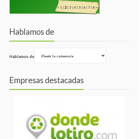
<<
1
|
2
|
3
|
4
|
5
|
6
|
7
|
8
>>
Hablamos de
Hablamos de
Empresas destacadas