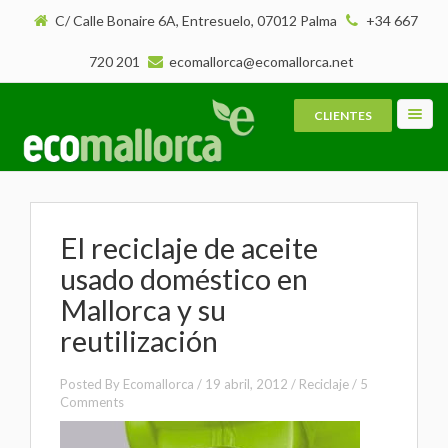
C/ Calle Bonaire 6A, Entresuelo, 07012 Palma
+34 667
720 201
ecomallorca@ecomallorca.net
CLIENTES
Toggl
navig
El reciclaje de aceite
usado doméstico en
Mallorca y su
reutilización
Posted By
Ecomallorca
/
19 abril, 2012
/
Reciclaje
/
5
Comments