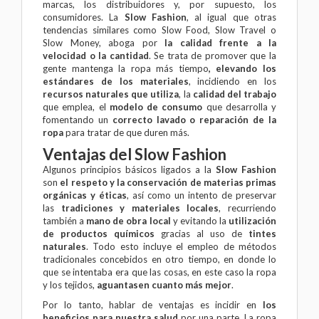
marcas, los distribuidores y, por supuesto, los
consumidores. La
Slow Fashion
, al igual que otras
tendencias similares como Slow Food, Slow Travel o
Slow Money, aboga por
la calidad frente a la
velocidad o la cantidad
. Se trata de promover que la
gente mantenga la ropa más tiempo
, elevando los
estándares de los materiales
, incidiendo en los
recursos naturales que utiliza
, la
calidad del trabajo
que emplea, el
modelo de consumo
que desarrolla y
fomentando un
correcto lavado o reparación de la
ropa
para tratar de que duren más.
Ventajas del Slow Fashion
Algunos principios básicos ligados a la
Slow Fashion
son
el respeto y la conservación de materias primas
orgánicas y éticas
, así como un intento de preservar
las
tradiciones y materiales locales
, recurriendo
también a
mano de obra local
y evitando la
utilización
de productos químicos
gracias al uso de
tintes
naturales
. Todo esto incluye el empleo de métodos
tradicionales concebidos en otro tiempo, en donde lo
que se intentaba era que las cosas, en este caso la ropa
y los tejidos,
aguantasen cuanto más mejor
.
Por lo tanto, hablar de ventajas es incidir en
los
beneficios para nuestra salud
por una parte. La ropa