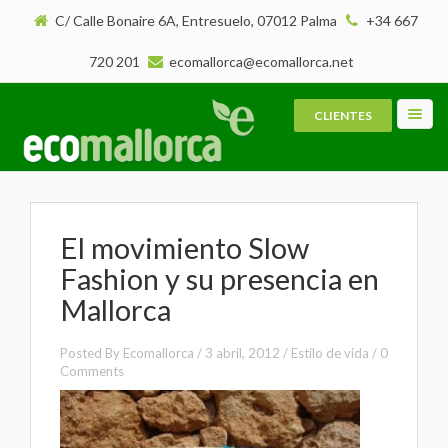
C/ Calle Bonaire 6A, Entresuelo, 07012 Palma
+34 667
720 201
ecomallorca@ecomallorca.net
CLIENTES
Toggl
navig
El movimiento Slow
Fashion y su presencia en
Mallorca
Posted By
Ecomallorca
/
3 abril, 2012
/
Estilo de vida
/
0
Comments