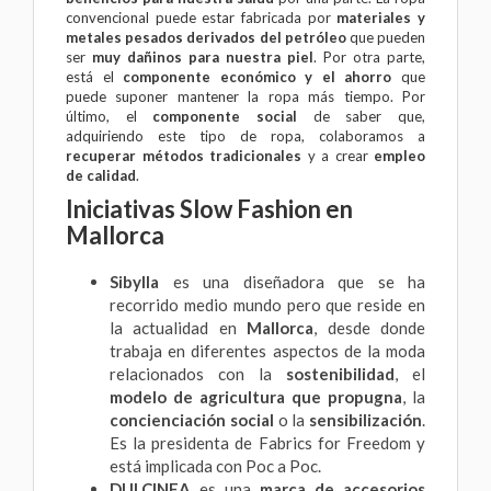
convencional puede estar fabricada por
materiales y
metales pesados derivados del petróleo
que pueden
ser
muy dañinos para nuestra piel
. Por otra parte,
está el
componente económico y el ahorro
que
puede suponer mantener la ropa más tiempo. Por
último, el
componente social
de saber que,
adquiriendo este tipo de ropa, colaboramos a
recuperar métodos tradicionales
y a crear
empleo
de calidad
.
Iniciativas Slow Fashion en
Mallorca
Sibylla
es una diseñadora que se ha
recorrido medio mundo pero que reside en
la actualidad en
Mallorca
, desde donde
trabaja en diferentes aspectos de la moda
relacionados con la
sostenibilidad
, el
modelo de agricultura que propugna
, la
concienciación social
o la
sensibilización
.
Es la presidenta de
Fabrics for Freedom
y
está implicada con
Poc a Poc
.
DULCINEA
es una
marca de accesorios