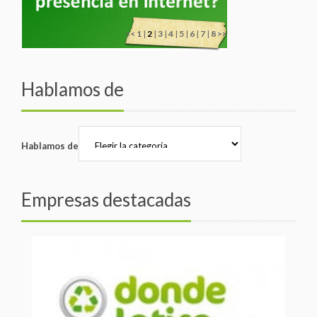
<<
1
|
2
|
3
|
4
|
5
|
6
|
7
|
8
>>
Hablamos de
Hablamos de
Empresas destacadas