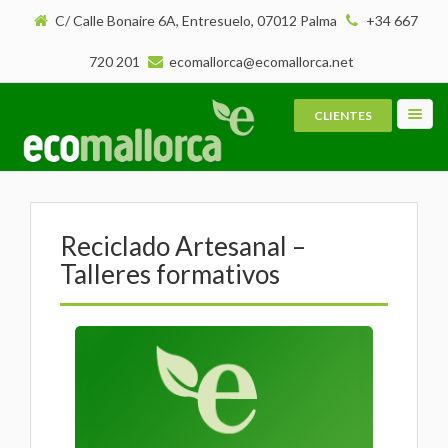
C/ Calle Bonaire 6A, Entresuelo, 07012 Palma
+34 667
720 201
ecomallorca@ecomallorca.net
CLIENTES
Toggl
navig
Reciclado Artesanal –
Talleres formativos