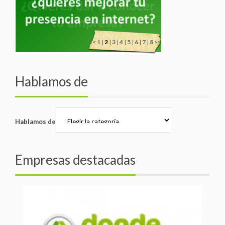
<<
1
|
2
|
3
|
4
|
5
|
6
|
7
|
8
>>
Hablamos de
Hablamos de
Empresas destacadas