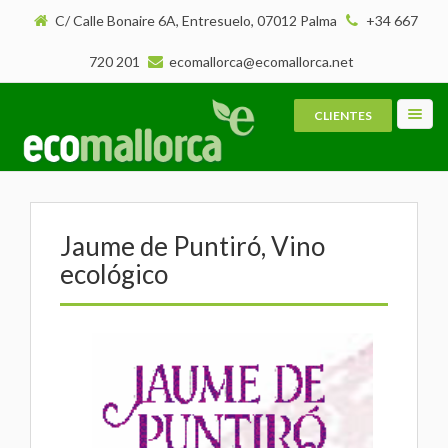
C/ Calle Bonaire 6A, Entresuelo, 07012 Palma
+34 667
720 201
ecomallorca@ecomallorca.net
CLIENTES
Toggl
navig
Jaume de Puntiró, Vino
ecológico