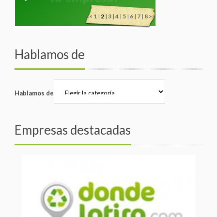
<<
1
|
2
|
3
|
4
|
5
|
6
|
7
|
8
>>
Hablamos de
Hablamos de
Empresas destacadas