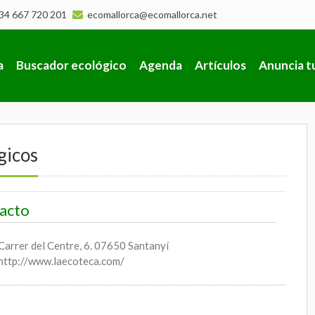
34 667 720 201
ecomallorca@ecomallorca.net
a
Buscador ecológico
Agenda
Artículos
Anuncia t
gicos
acto
Carrer del Centre, 6. 07650 Santanyí
http://www.laecoteca.com/