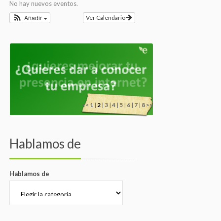
No hay nuevos eventos.
Añadir
Ver Calendario
<<
1
|
2
|
3
|
4
|
5
|
6
|
7
|
8
>>
Hablamos de
Hablamos de