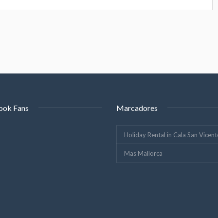
ook Fans
Marcadores
Holiday Rental in Cala San Vicent
Mas Mallorca