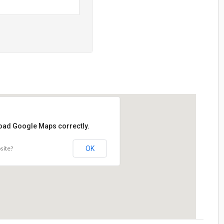
load Google Maps correctly.
site?
OK