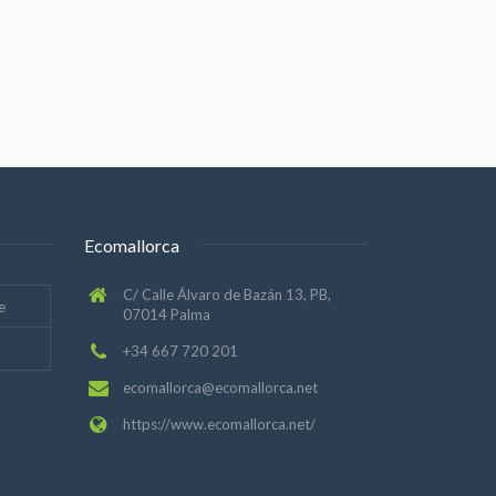
Ecomallorca
C/ Calle Álvaro de Bazán 13, PB,
e
07014 Palma
+34 667 720 201
ecomallorca@ecomallorca.net
https://www.ecomallorca.net/