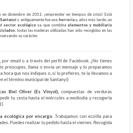
 en diciembre de 2011: ¡emprender en tiempos de crisis! Está
 Santanyí
y antiguamente fue una
herrería
y, años más tarde, un
el
sector ecológico
ya que combina
elementos y mobiliario
ciclados
: todas las maderas utilizadas han sido recogidas en las
nservando su carácter.
por email o a través del perfil de Facebook. ¿No tienes
te preocupes, llama o envía un mensaje y lo preparamos
la hora que nos indiques o, si lo prefieres, te la llevamos a
en el término municipal de Santanyí)
cas
Biel Oliver (Es Vinyol),
compuestas de verduras
edir tu cesta hasta el miércoles a mediodía y recogerla
€)
ía ecológica por encargo
. Trabajamos con ecoilla para
ades. Puedes realizar tu pedido hasta el viernes. Recogida