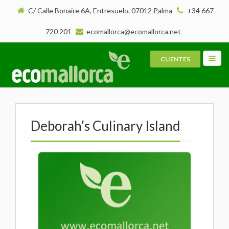
C/ Calle Bonaire 6A, Entresuelo, 07012 Palma
+34 667
720 201
ecomallorca@ecomallorca.net
CLIENTES
Toggl
navig
Deborah’s Culinary Island