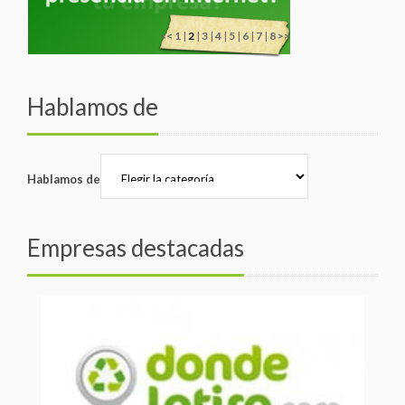
<<
1
|
2
|
3
|
4
|
5
|
6
|
7
|
8
>>
Hablamos de
Hablamos de
Empresas destacadas