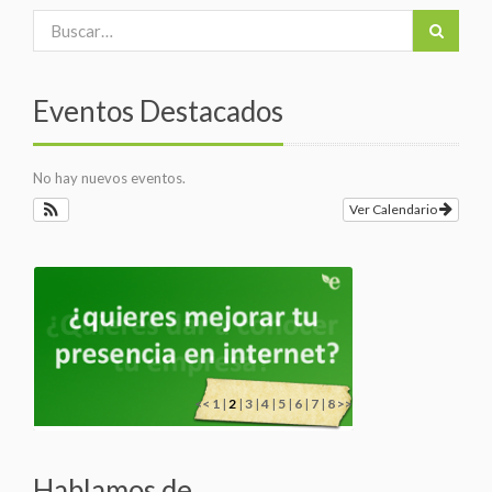
Eventos Destacados
No hay nuevos eventos.
Ver Calendario
<<
1
|
2
|
3
|
4
|
5
|
6
|
7
|
8
>>
Hablamos de