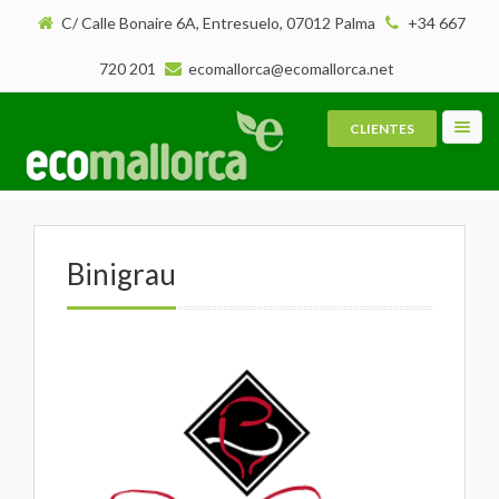
C/ Calle Bonaire 6A, Entresuelo, 07012 Palma
+34 667
720 201
ecomallorca@ecomallorca.net
CLIENTES
Toggl
navig
Binigrau