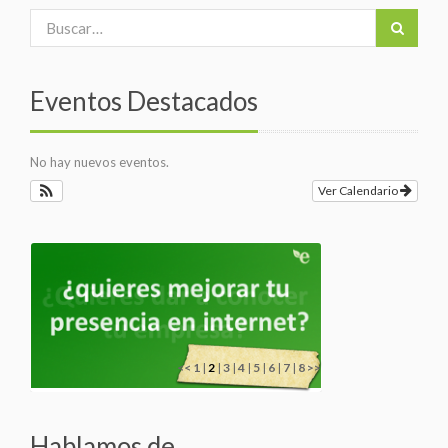
Eventos Destacados
No hay nuevos eventos.
Ver Calendario
<<
1
|
2
|
3
|
4
|
5
|
6
|
7
|
8
>>
Hablamos de