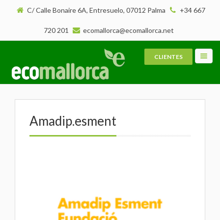
C/ Calle Bonaire 6A, Entresuelo, 07012 Palma
+34 667
720 201
ecomallorca@ecomallorca.net
CLIENTES
Toggl
navig
Amadip.esment